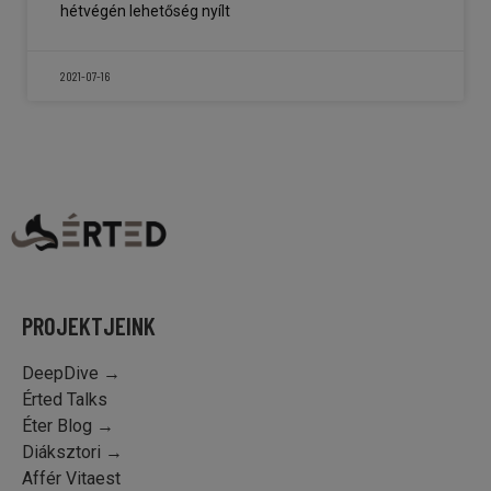
hétvégén lehetőség nyílt
2021-07-16
PROJEKTJEINK
DeepDive →
Érted Talks
Éter Blog →
Diáksztori →
Affér Vitaest