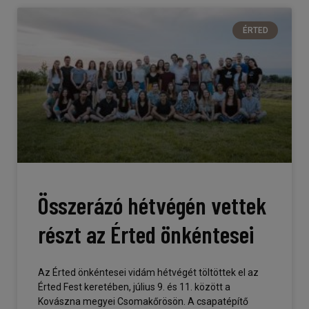
ÉRTED
Összerázó hétvégén vettek
részt az Érted önkéntesei
Az Érted önkéntesei vidám hétvégét töltöttek el az
Érted Fest keretében, július 9. és 11. között a
Kovászna megyei Csomakőrösön. A csapatépítő