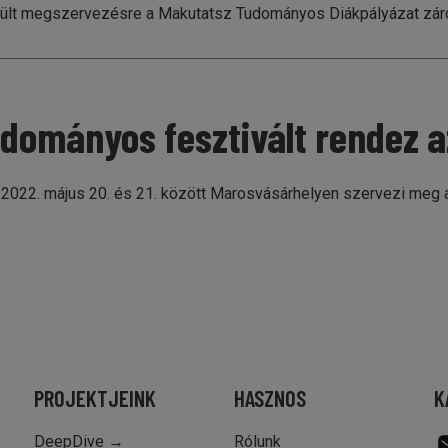
került megszervezésre a Makutatsz Tudományos Diákpályázat z
tudományos fesztivált rendez a
t 2022. május 20. és 21. között Marosvásárhelyen szervezi meg 
PROJEKTJEINK
HASZNOS
K
DeepDive →
Rólunk