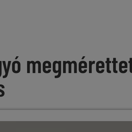
yó megmérette
s