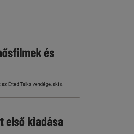
hősfilmek és
 az Érted Talks vendége, aki a
t első kiadása