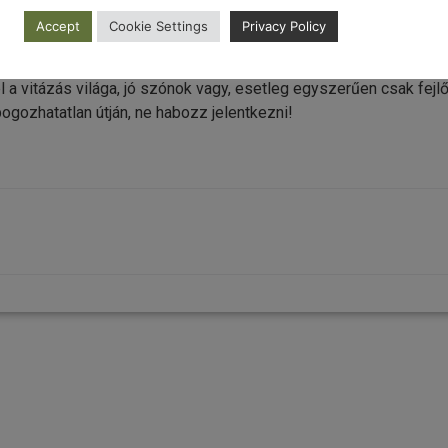
ékos és így a csapat is kiesik a versenyből.
Accept
Cookie Settings
Privacy Policy
lábbi linken lehet, március 31-ig:
https://erted.ro/affer-disputa/
.
 a vitázás világa, jó szónok vagy, esetleg egyszerűen csak fejl
ogozhatatlan útján, ne habozz jelentkezni!