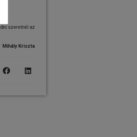
ődni szeretnél az
Mihály Kriszta