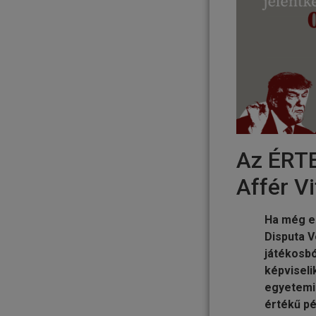
Az ÉRTE
Affér V
Ha még es
Disputa V
játékosbó
képviseli
egyetemis
értékű pé