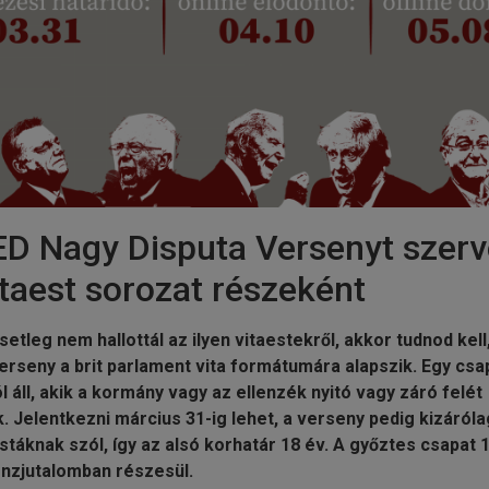
D Nagy Disputa Versenyt szerv
itaest sorozat részeként
etleg nem hallottál az ilyen vitaestekről, akkor tudnod kell
erseny a brit parlament vita formátumára alapszik. Egy csa
l áll, akik a kormány vagy az ellenzék nyitó vagy záró felét
k. Jelentkezni március 31-ig lehet, a verseny pedig kizáróla
táknak szól, így az alsó korhatár 18 év. A győztes csapat 1
nzjutalomban részesül.