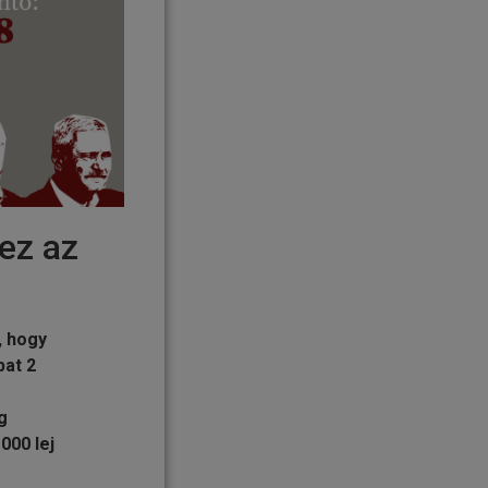
ez az
, hogy
pat 2
g
000 lej