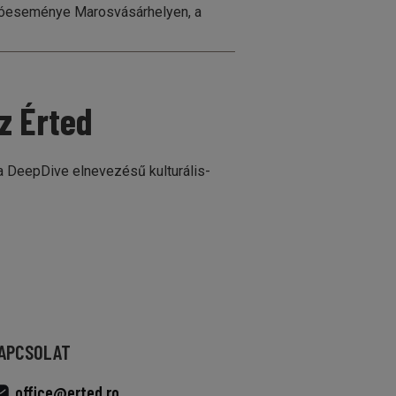
áróeseménye Marosvásárhelyen, a
z Érted
a DeepDive elnevezésű kulturális-
APCSOLAT
office@erted.ro