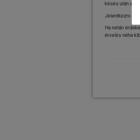
késés után a ját
Jelentkezni az a
Ha netán érdekel
érvelés néha kib