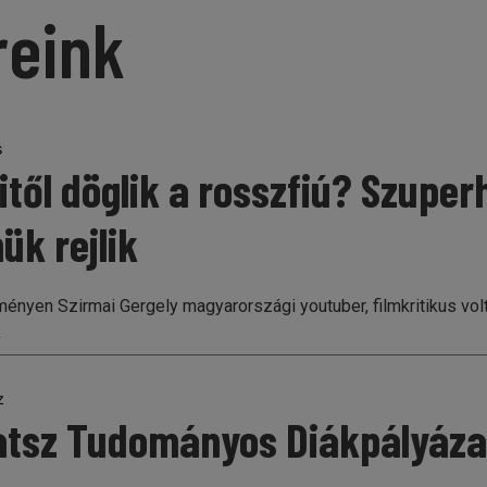
reink
s
itől döglik a rosszfiú? Szuper
ük rejlik
ényen Szirmai Gergely magyarországi youtuber, filmkritikus volt
k
z
atsz Tudományos Diákpályáza