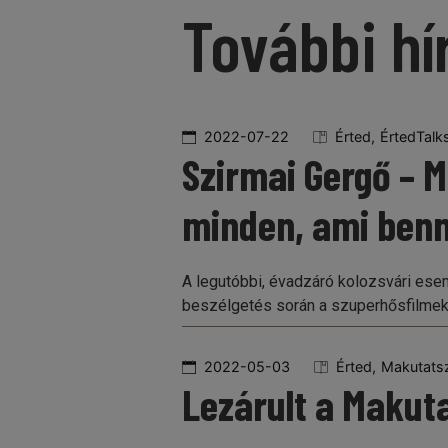
További hí
2022-07-22
Érted
ÉrtedTalk
Szirmai Gergő – M
minden, ami benn
A legutóbbi, évadzáró kolozsvári esem
beszélgetés során a szuperhősfilme
2022-05-03
Érted
Makutats
Lezárult a Makut