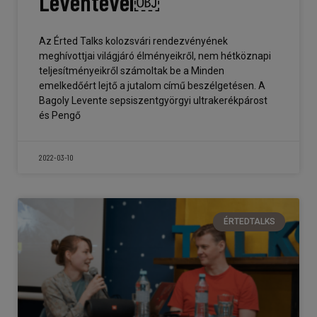
Leventével￼
Az Érted Talks kolozsvári rendezvényének
meghívottjai világjáró élményeikről, nem hétköznapi
teljesítményeikről számoltak be a Minden
emelkedőért lejtő a jutalom című beszélgetésen. A
Bagoly Levente sepsiszentgyörgyi ultrakerékpárost
és Pengő
2022-03-10
ÉRTEDTALKS