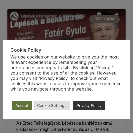
ÉRTEDTALKS
Cookie Policy
We use cookies on our website to give you the most
relevant experience by remembering your
preferences and repeat visits. By clicking “Accept”,
you consent to the use of all the cookies. However,
you may visit "Privacy Policy" to check out what
cookies this website uses to improve your experience
while you navigate through the website.
Lépések a banklétrán –
Fatér Gyula
Accept
Cookie Settings
Privacy Policy
Az Érted Talks legújabb, Lépések a banklétrán című
kiadásának meghívottja Fatér Gyula, az OTP Bank