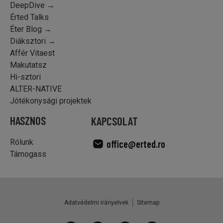
DeepDive →
Érted Talks
Éter Blog →
Diáksztori →
Affér Vitaest
Makutatsz
Hi-sztori
ALTER-NATIVE
Jótékonysági projektek
HASZNOS
KAPCSOLAT
Rólunk
office@erted.ro
Támogass
Adatvédelmi irányelvek
Sitemap